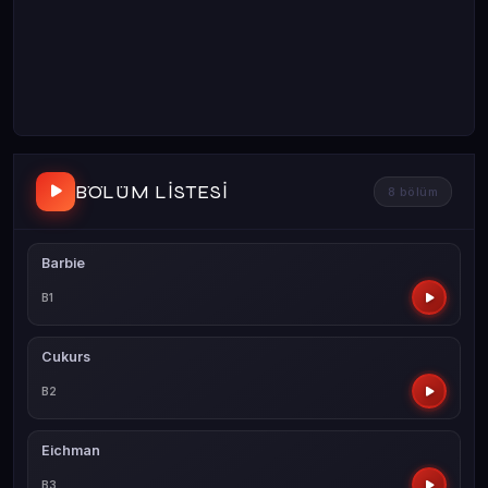
BÖLÜM LISTESI
8 bölüm
Barbie
B1
Cukurs
B2
Eichman
B3