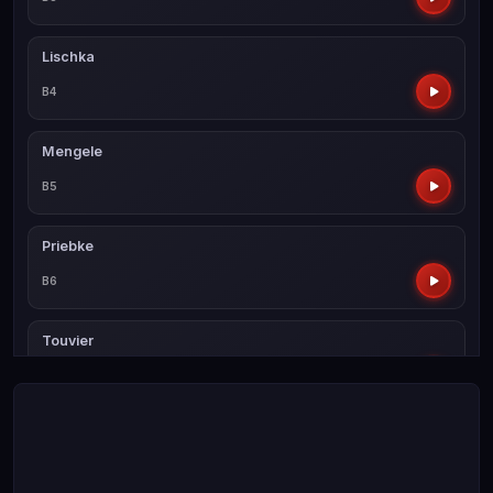
Lischka
B4
Mengele
B5
Priebke
B6
Touvier
B7
Wagner
B8