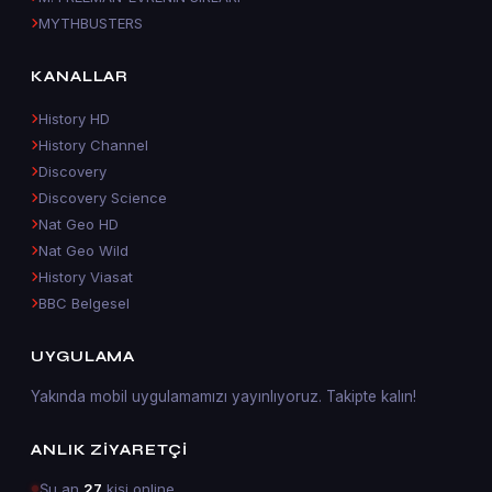
MYTHBUSTERS
KANALLAR
History HD
History Channel
Discovery
Discovery Science
Nat Geo HD
Nat Geo Wild
History Viasat
BBC Belgesel
UYGULAMA
Yakında mobil uygulamamızı yayınlıyoruz. Takipte kalın!
ANLIK ZIYARETÇI
Şu an
27
kişi online