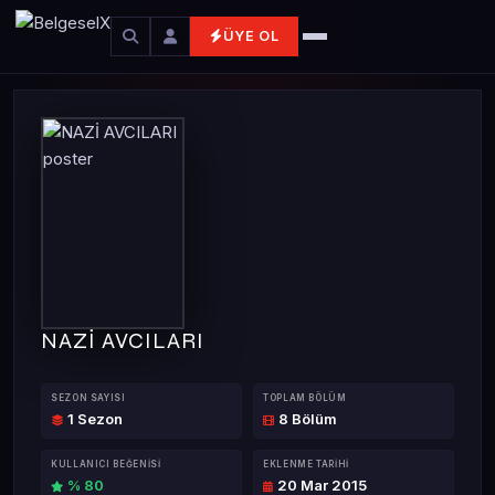
ÜYE OL
NAZİ AVCILARI
SEZON SAYISI
TOPLAM BÖLÜM
1 Sezon
8 Bölüm
KULLANICI BEĞENISI
EKLENME TARIHI
% 80
20 Mar 2015