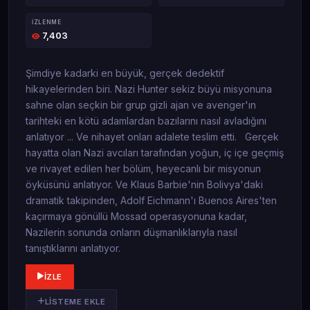
İZLENME
7,403
Şimdiye kadarki en büyük, gerçek dedektif
hikayelerinden biri. Nazi Hunter sekiz büyü misyonuna
sahne olan seçkin bir grup gizli ajan ve avenger'ın
tarihteki en kötü adamlardan bazılarını nasıl avladığını
anlatıyor ... Ve nihayet onları adalete teslim etti. Gerçek
hayatta olan Nazi avcıları tarafından yoğun, iç içe geçmiş
ve rivayet edilen her bölüm, heyecanlı bir misyonun
öyküsünü anlatıyor. Ve Klaus Barbie'nin Bolivya'daki
dramatik takipinden, Adolf Eichmann'ı Buenos Aires'ten
kaçırmaya gönüllü Mossad operasyonuna kadar,
Nazilerin sonunda onların düşmanlıklarıyla nasıl
tanıştıklarını anlatıyor.
İZLE
LISTEME EKLE