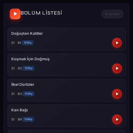
BÖLÜM LISTESI
6 bölüm
Doğuştan Katiller
S1 · B1
1080p
Koşmak İçin Doğmuş
S1 · B2
1080p
İlkel Dürtüler
S1 · B3
1080p
Kan Bağı
S1 · B4
1080p