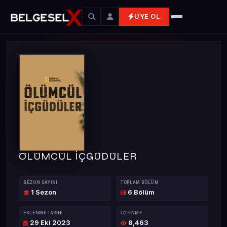
ÜYE OL
ÖLÜMCÜL İÇGÜDÜLER
SEZON SAYISI
TOPLAM BÖLÜM
1 Sezon
6 Bölüm
EKLENME TARIHI
İZLENME
29 Eki 2023
8,463