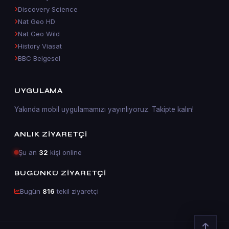
Discovery Science
Nat Geo HD
Nat Geo Wild
History Viasat
BBC Belgesel
UYGULAMA
Yakında mobil uygulamamızı yayınlıyoruz. Takipte kalın!
ANLIK ZIYARETÇI
Şu an
32
kişi online
BUGÜNKÜ ZIYARETÇI
Bugün
816
tekil ziyaretçi