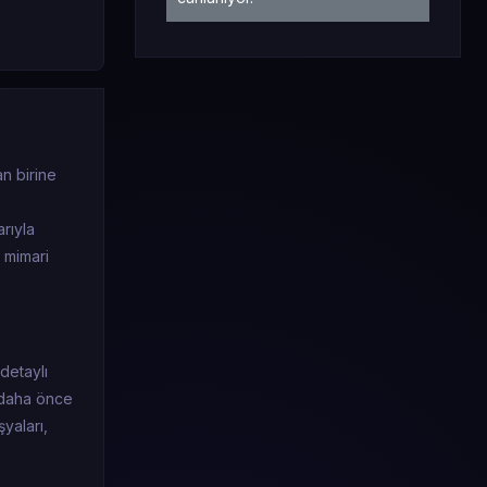
an birine
rıyla
, mimari
detaylı
n daha önce
yaları,