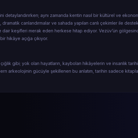
ni detaylandırırken; aynı zamanda kentin nasıl bir kültürel ve ekono
dramatik canlandırmalar ve sahada yapılan canlı çekimler ile deste
hine dair keşifleri merak eden herkese hitap ediyor. Vezüv’ün gölgesi
 bir hikâye açığa çıkıyor.
ğlık gibi; yok olan hayatların, kaybolan hikâyelerin ve insanlık tarih
rn arkeolojinin gücüyle şekillenen bu anlatım, tarihin sadece kitapla