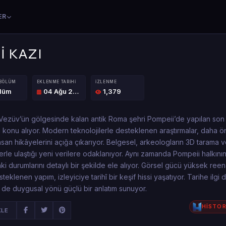
ER
İ KAZI
 BÖLÜM
EKLENME TARIHI
İZLENME
ölüm
04 Ağu 2025
1,379
Vezüv’ün gölgesinde kalan antik Roma şehri Pompeii’de yapılan son
ı konu alıyor. Modern teknolojilerle desteklenen araştırmalar, daha ö
insan hikâyelerini açığa çıkarıyor. Belgesel, arkeologların 3D tarama ve
rle ulaştığı yeni verilere odaklanıyor. Aynı zamanda Pompeii halkını
ki durumlarını detaylı bir şekilde ele alıyor. Görsel gücü yüksek ree
eklenen yapım, izleyiciye tarihî bir keşif hissi yaşatıyor. Tarihe ilgi 
m de duygusal yönü güçlü bir anlatım sunuyor.
HİSTOR
KLE