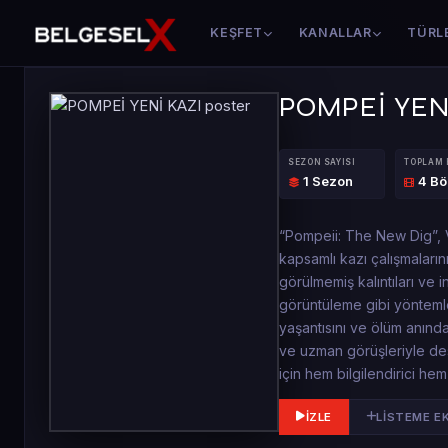
KEŞFET
KANALLAR
TÜRL
POMPEİ YEN
SEZON SAYISI
TOPLAM
1 Sezon
4 B
“Pompeii: The New Dig”, 
kapsamlı kazı çalışmaların
görülmemiş kalıntıları ve 
görüntüleme gibi yöntemle
yaşantısını ve ölüm anında
ve uzman görüşleriyle dest
için hem bilgilendirici he
İZLE
LISTEME E