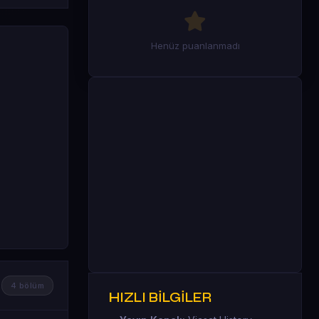
Henüz puanlanmadı
4 bölüm
HIZLI BİLGİLER