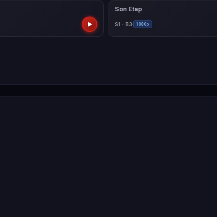
Son Etap
S1 · B3
1080p