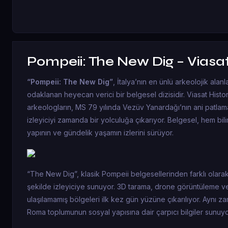
Pompeii: The New Dig – Viasat
“Pompeii: The New Dig”
, İtalya’nın en ünlü arkeolojik ala
odaklanan heyecan verici bir belgesel dizisidir. Viasat Histo
arkeologların, MS 79 yılında Vezüv Yanardağı’nın ani patlama
izleyiciyi zamanda bir yolculuğa çıkarıyor. Belgesel, hem bili
yapının ve gündelik yaşamın izlerini sürüyor.
“The New Dig”, klasik Pompeii belgesellerinden farklı olarak,
şekilde izleyiciye sunuyor. 3D tarama, drone görüntüleme ve
ulaşılamamış bölgeleri ilk kez gün yüzüne çıkarılıyor. Aynı z
Roma toplumunun sosyal yapısına dair çarpıcı bilgiler sunuyo