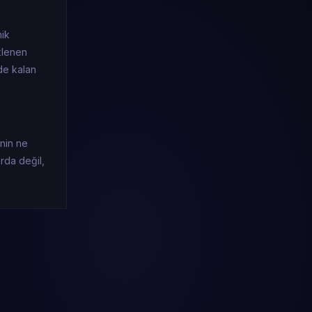
mik
klenen
nde kalan
inin ne
rda değil,