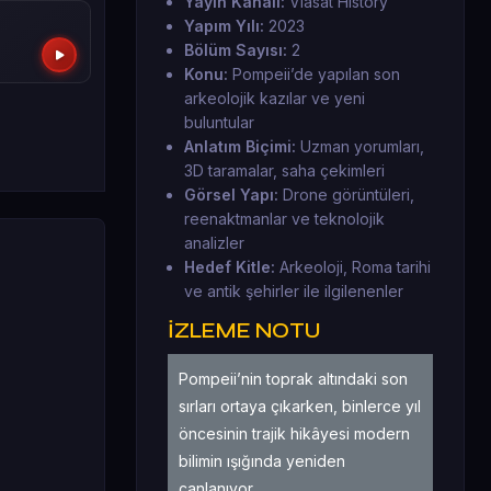
Yayın Kanalı:
Viasat History
Yapım Yılı:
2023
Bölüm Sayısı:
2
Konu:
Pompeii’de yapılan son
arkeolojik kazılar ve yeni
buluntular
Anlatım Biçimi:
Uzman yorumları,
3D taramalar, saha çekimleri
Görsel Yapı:
Drone görüntüleri,
reenaktmanlar ve teknolojik
analizler
Hedef Kitle:
Arkeoloji, Roma tarihi
ve antik şehirler ile ilgilenenler
İZLEME NOTU
Pompeii’nin toprak altındaki son
sırları ortaya çıkarken, binlerce yıl
öncesinin trajik hikâyesi modern
bilimin ışığında yeniden
canlanıyor.