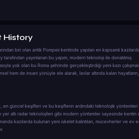
 History
nlarından biri olan antik Pompeii kentinde yapılan en kapsamlı kazılard
ry tarafından yayınlanan bu yapım, modern teknoloji ile donatılmış
sıyla yok olan bu Roma şehrinde gerçekleştirdiği yeni kazı çalışmala
msel hem de insani yönüyle ele alarak, lavlar altında kalan hayatların
 en güncel keşifleri ve bu keşiflerin ardındaki teknolojik yöntemleri 
 yer altı radar teknolojileri gibi modern yöntemler sayesinde kenti
amanda kazılarda bulunan yeni iskelet kalıntıları, mücevherler ve ev eş
r.