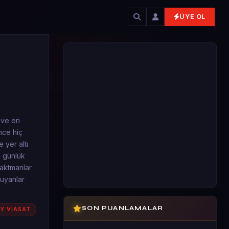
ÜYE OL
 ve en
nce hiç
 yer altı
n günlük
naktmanlar
duyanlar
SON PUANLAMALAR
Y VİASAT