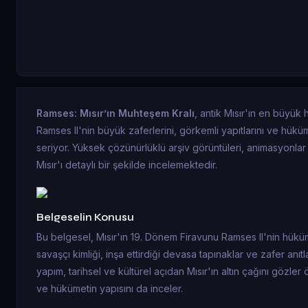
Ramses: Mısır’ın Muhteşem Kralı
, antik Mısır'ın en büyük 
Ramses II'nin büyük zaferlerini, görkemli yapıtlarını ve hüküm
seriyor. Yüksek çözünürlüklü arşiv görüntüleri, animasyonlar 
Mısır'ı detaylı bir şekilde incelemektedir.
Belgeselin Konusu
Bu belgesel, Mısır'ın 19. Dönem Firavunu Ramses II'nin hükümdar
savaşçı kimliği, inşa ettirdiği devasa tapınaklar ve zafer anıt
yapım, tarihsel ve kültürel açıdan Mısır'ın altın çağını gözler 
ve hükümetin yapısını da inceler.