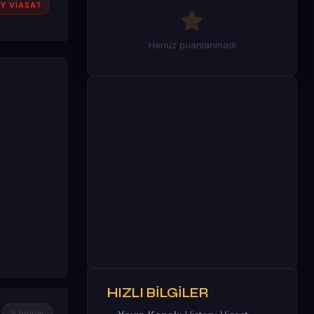
Y VİASAT
Henüz puanlanmadı
HIZLI BİLGİLER
5 bölüm