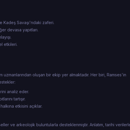
e Kadeş Savaşı'ndaki zaferi.
ğer devasa yapıtları.
ayışı.
 etkileri.
im uzmanlarından oluşan bir ekip yer almaktadır. Her biri, Ramses'in
estekler:
rini analiz eder.
arını tartışır.
alkına etkisini açıklar.
r ve arkeolojik buluntularla desteklenmiştir. Anlatım, tarihi verilerl