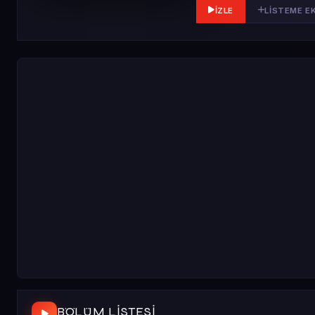
İZLE
LISTEME E
BÖLÜM LISTESI