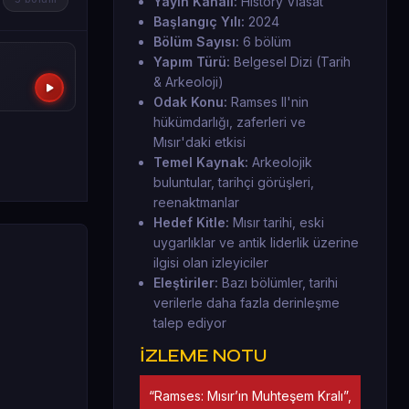
Yayın Kanalı:
History Viasat
Başlangıç Yılı:
2024
Bölüm Sayısı:
6 bölüm
Yapım Türü:
Belgesel Dizi (Tarih
& Arkeoloji)
Odak Konu:
Ramses II'nin
hükümdarlığı, zaferleri ve
Mısır'daki etkisi
Temel Kaynak:
Arkeolojik
buluntular, tarihçi görüşleri,
reenaktmanlar
Hedef Kitle:
Mısır tarihi, eski
uygarlıklar ve antik liderlik üzerine
ilgisi olan izleyiciler
Eleştiriler:
Bazı bölümler, tarihi
verilerle daha fazla derinleşme
talep ediyor
İZLEME NOTU
“Ramses: Mısır’ın Muhteşem Kralı”,