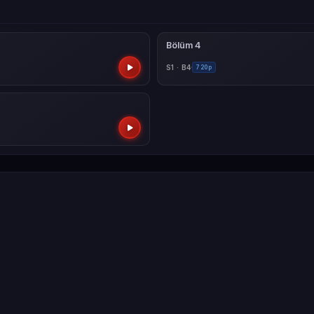
Bölüm 4
S1 · B4
720p