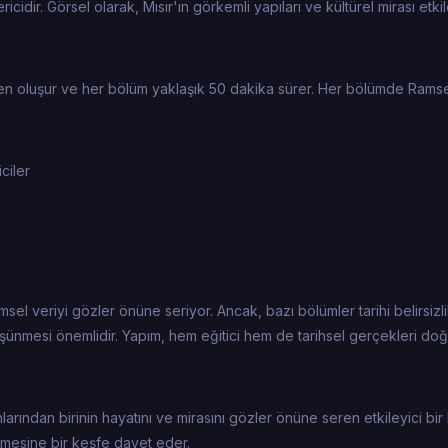
idir. Görsel olarak, Mısır'ın görkemli yapıları ve kültürel mirası etkil
den oluşur ve her bölüm yaklaşık 50 dakika sürer. Her bölümde Rams
ciler
msel veriyi gözler önüne seriyor. Ancak, bazı bölümler tarihi belirsizli
düşünmesi önemlidir. Yapım, hem eğitici hem de tarihsel gerçekleri do
nlarından birinin hayatını ve mirasını gözler önüne seren etkileyici bi
lemesine bir keşfe davet eder.