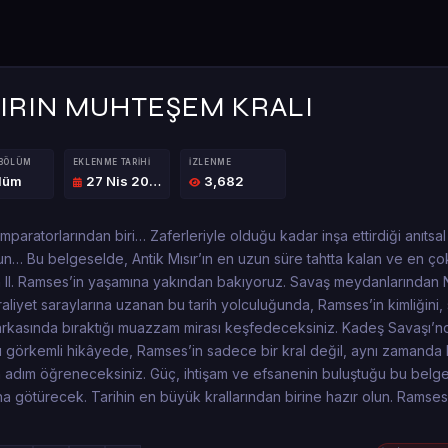
IRIN MUHTEŞEM KRALI
 BÖLÜM
EKLENME TARIHI
İZLENME
ölüm
27 Nis 2025
3,682
paratorlarından biri… Zaferleriyle olduğu kadar inşa ettirdiği anıtsal 
un… Bu belgeselde, Antik Mısır’ın en uzun süre tahtta kalan ve en ço
 II. Ramses’in yaşamına yakından bakıyoruz. Savaş meydanlarından N
kraliyet saraylarına uzanan bu tarih yolculuğunda, Ramses’in kimliğini, 
 arkasında bıraktığı muazzam mirası keşfedeceksiniz. Kadeş Savaşı’
görkemli hikâyede, Ramses’in sadece bir kral değil, aynı zamanda b
ım adım öğreneceksiniz. Güç, ihtişam ve efsanenin buluştuğu bu belges
ına götürecek. Tarihin en büyük krallarından birine hazır olun. Ramses 