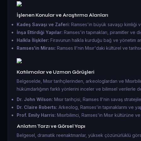
İşlenen Konular ve Araştırma Alanları
Kadeş Savaşı ve Zaferi:
Ramses'in büyük savaşçı kimliği v
İnşa Ettirdiği Yapılar:
Ramses'in tapınakları, piramitler ve di
Halkla İlişkiler:
Firavunun halkla kurduğu bağ ve yönetim anl
Ramses'in Mirası:
Ramses II'nin Mısır'daki kültürel ve tarihsel
Katılımcılar ve Uzman Görüşleri
Belgeselde, Mısır tarihçilerinden, arkeologlardan ve Mısırbil
hükümdarlığının farklı yönlerini inceler ve bilimsel verilerle d
Dr. John Wilson:
Mısır tarihçisi, Ramses II'nin savaş stratejile
Dr. Claire Roberts:
Arkeolog, Ramses'in tapınaklarını ve yapıtl
Prof. Emily Harris:
Mısırbilimci, Ramses'in Mısır kültürüne ve h
Anlatım Tarzı ve Görsel Yapı
Belgesel, dramatik reenaktmanlar, yüksek çözünürlüklü görselle