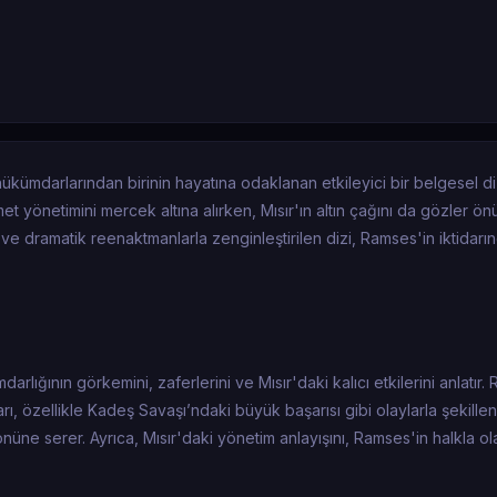
hükümdarlarından birinin hayatına odaklanan etkileyici bir belgesel diz
et yönetimini mercek altına alırken, Mısır'ın altın çağını da gözler ö
ve dramatik reenaktmanlarla zenginleştirilen dizi, Ramses'in iktidarı
lığının görkemini, zaferlerini ve Mısır'daki kalıcı etkilerini anlatır.
ları, özellikle Kadeş Savaşı’ndaki büyük başarısı gibi olaylarla şekill
önüne serer. Ayrıca, Mısır'daki yönetim anlayışını, Ramses'in halkla olan