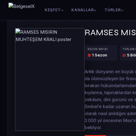
KEŞFET
KANALLAR
TÜRLER
RAMSES MIS
SEZON SAYISI
TOPLAM
1 Sezon
5 B
Antik dünyanın en büyük im
da ölümsüzleşen bir firav
bırakan hükümdarlarından
kıyılarına, tapınaklardan 
zekâsını, dini gücünü ve
Simbel’e kadar uzanan bu 
olarak nasıl anıldığını ad
3.000 yıl öncesinin Mısır’
bekliyor.