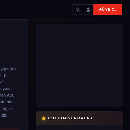
ÜYE OL
yapılarla
k iz
il
siyasi
ndan Abu
ir tanrı
el, sizi
sizi
SON PUANLAMALAR