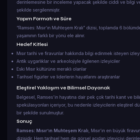
derinlemesine bir inceleme yapacak şekilde ciddi ve bilgi veric
şekilde sergilenmiştir.
Yapım Formatı ve Süre
“Ramses: Mısır’ın Muhteşem Kralı” dizisi, toplamda 6 bölüm
yaşamının farklı bir yönü ele alınır.
Hedef Kitlesi
Mısır tarihi ve firavunlar hakkında bilgi edinmek isteyen izleyi
Antik uygarlıklar ve arkeolojiyle ilgilenen izleyiciler
Eski Mısır kültürüne meraklı olanlar
Tarihsel figürler ve liderlerin hayatlarını araştıranlar
Eleştirel Yaklaşım ve Bilimsel Dayanak
Belgesel, Ramses'in hayatına dair pek çok tarihi kanıt ve bili
spekülasyonları içeriyor, bu nedenle izleyicilerin eleştirel 
bir şekilde sunulmuştur.
Sonuç
Ramses: Mısır’ın Muhteşem Kralı
, Mısır’ın en büyük firavu
dizisidir. Hem tarihsel hem de görsel açıdan izleyiciyi derin