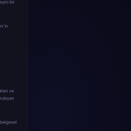
eyici bir
es'in
kleri ve
ğrulayan
r belgesel