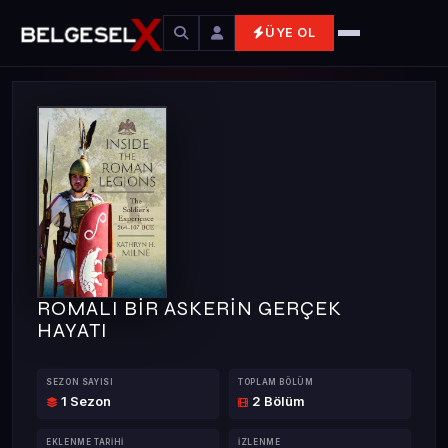
ÜYE OL
ROMALI BİR ASKERİN GERÇEK
HAYATI
SEZON SAYISI
TOPLAM BÖLÜM
1 Sezon
2 Bölüm
EKLENME TARIHI
İZLENME