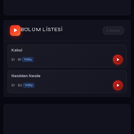
BÖLÜM LISTESI
2 bölüm
Kabul
S1 · B1
1080p
Nesilden Nesile
S1 · B2
1080p