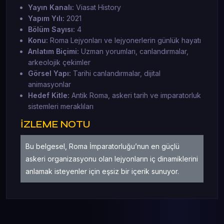
Yayın Kanalı:
Viasat History
Yapım Yılı:
2021
Bölüm Sayısı:
4
Konu:
Roma Lejyonları ve lejyonerlerin günlük hayatı
Anlatım Biçimi:
Uzman yorumları, canlandırmalar,
arkeolojik çekimler
Görsel Yapı:
Tarihi canlandırmalar, dijital
animasyonlar
Hedef Kitle:
Antik Roma, askeri tarih ve imparatorluk
sistemleri meraklıları
İZLEME NOTU
Bu belgesel, Roma İmparatorluğu’nun en güçlü
askeri organizasyonu olan lejyonların iç dinamiklerini
anlamak isteyenler için eşsiz bir içerik sunuyor.