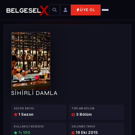
ÜYE OL
SİHİRLİ DAMLA
SEZON SAYISI
TOPLAM BÖLÜM
1 Sezon
3 Bölüm
KULLANICI BEĞENISI
EKLENME TARIHI
% 100
19 Eki 2015