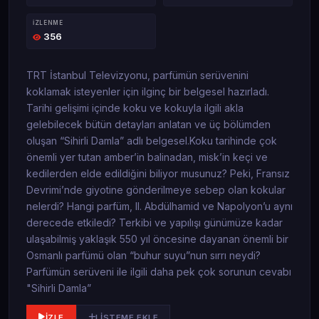
İZLENME
356
TRT İstanbul Televizyonu, parfümün serüvenini
koklamak isteyenler için ilginç bir belgesel hazırladı.
Tarihi gelişimi içinde koku ve kokuyla ilgili akla
gelebilecek bütün detayları anlatan ve üç bölümden
oluşan “Sihirli Damla” adlı belgesel.Koku tarihinde çok
önemli yer tutan amber’in balinadan, misk’in keçi ve
kedilerden elde edildiğini biliyor musunuz? Peki, Fransız
Devrimi’nde giyotine gönderilmeye sebep olan kokular
nelerdi? Hangi parfüm, II. Abdülhamid ve Napolyon’u aynı
derecede etkiledi? Terkibi ve yapılışı günümüze kadar
ulaşabilmiş yaklaşık 550 yıl öncesine dayanan önemli bir
Osmanlı parfümü olan “buhur suyu”nun sırrı neydi?
Parfümün serüveni ile ilgili daha pek çok sorunun cevabı
"Sihirli Damla”
İZLE
LISTEME EKLE