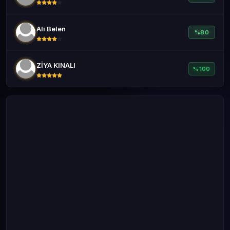
Ali Belen
%80
ZİYA KINALI
%100