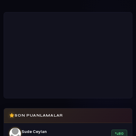
SON PUANLAMALAR
Sude Ceylan
%80