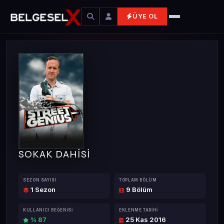
ÜYE OL
SOKAK DAHİSİ
SEZON SAYISI
TOPLAM BÖLÜM
1 Sezon
9 Bölüm
KULLANICI BEĞENISI
EKLENME TARIHI
% 87
25 Kas 2016