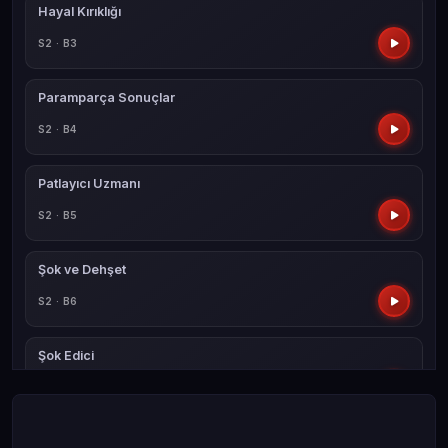
Hayal Kırıklığı
S2 · B3
Paramparça Sonuçlar
S2 · B4
Patlayıcı Uzmanı
S2 · B5
Şok ve Dehşet
S2 · B6
Şok Edici
S2 · B7
Düdüklü Tencere