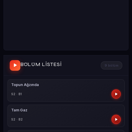
BÖLÜM LISTESI
9 bölüm
Topun Ağzında
S2 · B1
Tam Gaz
S2 · B2