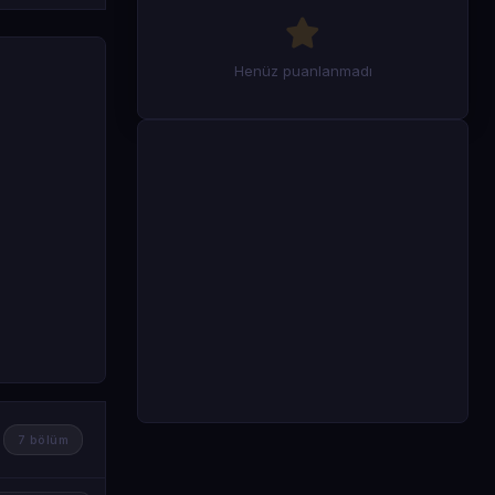
Henüz puanlanmadı
7 bölüm