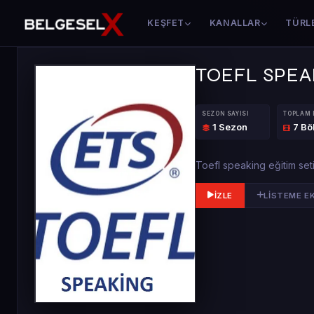
KEŞFET
KANALLAR
TÜRL
TOEFL SPEA
SEZON SAYISI
TOPLAM
1 Sezon
7 B
Toefl speaking eğitim seti
İZLE
LISTEME E