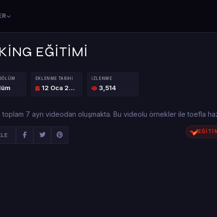
ER
KİNG EĞİTİMİ
 BÖLÜM
EKLENME TARIHI
İZLENME
ölüm
12 Oca 2020
3,514
 toplam 7 ayrı videodan oluşmakta. Bu videolu örnekler ile toefla haz
EĞİTİ
KLE