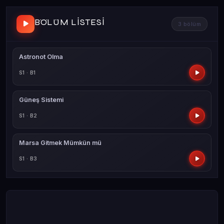
BÖLÜM LISTESI
3 bölüm
Astronot Olma
S1 · B1
Güneş Sistemi
S1 · B2
Marsa Gitmek Mümkün mü
S1 · B3