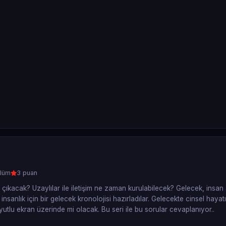
lüm
3 puan
ar çıkacak? Uzaylılar ile iletişim ne zaman kurulabilecek? Gelecek, insan a
insanlık için bir gelecek kronolojisi hazırladılar. Gelecekte cinsel hayat
utlu ekran üzerinde mi olacak. Bu seri ile bu sorular cevaplanıyor..