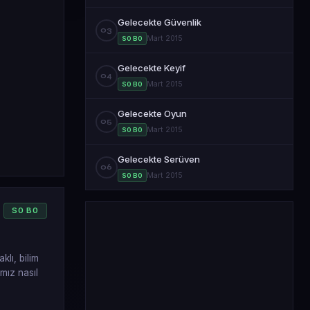
Gelecekte Güvenlik
03
Mart 2015
S0 B0
Gelecekte Keyif
04
Mart 2015
S0 B0
Gelecekte Oyun
05
Mart 2015
S0 B0
Gelecekte Serüven
06
Mart 2015
S0 B0
S
0
B
0
klı, bilim
ımız nasıl