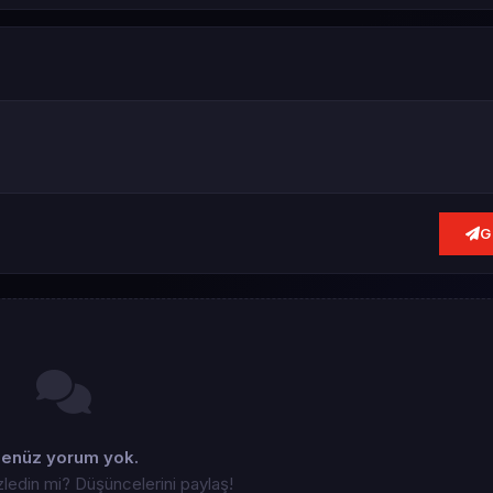
G
enüz yorum yok.
zledin mi? Düşüncelerini paylaş!