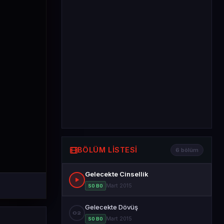
BÖLÜM LISTESI
6 bölüm
Gelecekte Cinsellik
Mart 2015
S0 B0
Gelecekte Dövüş
02
Mart 2015
S0 B0