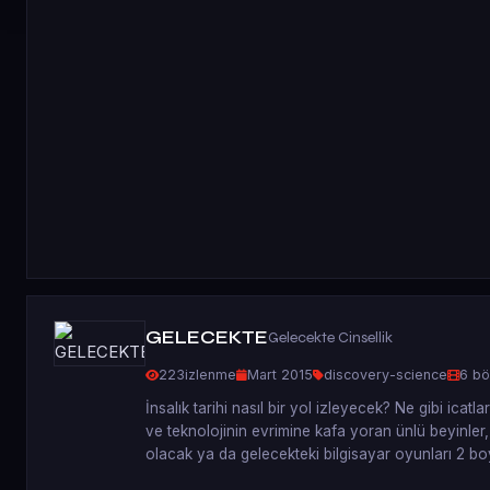
GELECEKTE
Gelecekte Cinsellik
223
izlenme
Mart 2015
discovery-science
6 bö
İnsalık tarihi nasıl bir yol izleyecek? Ne gibi icatl
ve teknolojinin evrimine kafa yoran ünlü beyinler, 
olacak ya da gelecekteki bilgisayar oyunları 2 boy