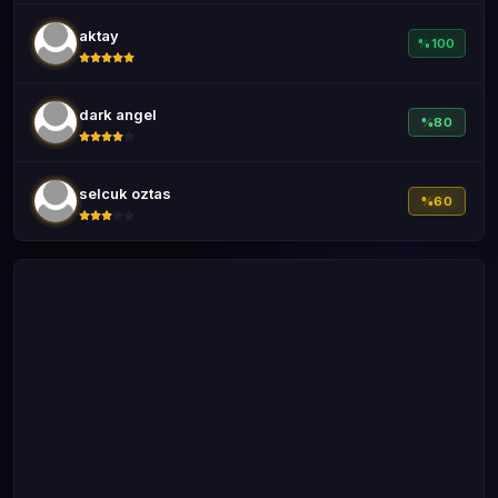
aktay
%100
dark angel
%80
selcuk oztas
%60