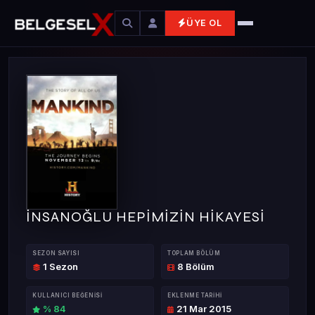
ÜYE OL
İNSANOĞLU HEPİMİZİN HİKAYESİ
SEZON SAYISI
TOPLAM BÖLÜM
1 Sezon
8 Bölüm
KULLANICI BEĞENISI
EKLENME TARIHI
% 84
21 Mar 2015