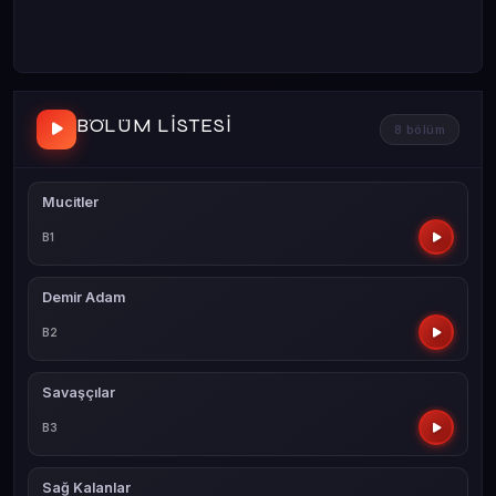
BÖLÜM LISTESI
8 bölüm
Mucitler
B1
Demir Adam
B2
Savaşçılar
B3
Sağ Kalanlar