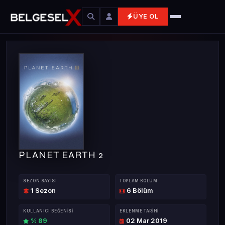
ÜYE OL
PLANET EARTH 2
SEZON SAYISI
TOPLAM BÖLÜM
1 Sezon
6 Bölüm
KULLANICI BEĞENISI
EKLENME TARIHI
% 89
02 Mar 2019