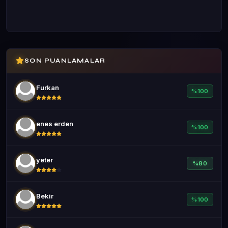
SON PUANLAMALAR
Furkan
%100
enes erden
%100
yeter
%80
Bekir
%100